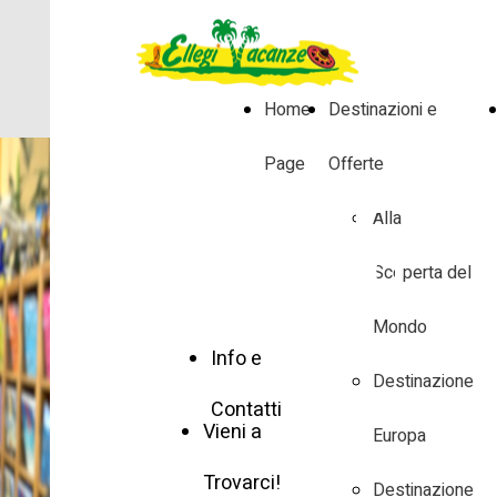
Home
Destinazioni e
Page
Offerte
GABRIELE
Alla
GIACOPINO
Scoperta del
Scopri lo Staff
Mondo
Info e
Destinazione
Contatti
Vieni a
Europa
Trovarci!
Destinazione